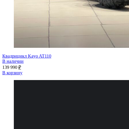
Квадрицикл Kayo AT110
В наличии
139 990
₽
В корзину