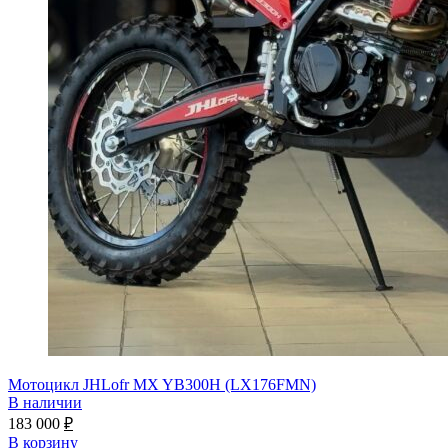
Мотоцикл JHLofr MX YB300H (LX176FMN)
В наличии
183 000
₽
В корзину