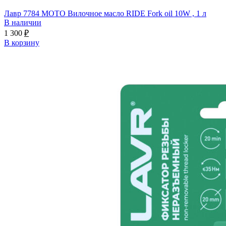
Лавр 7784 МОТО Вилочное масло RIDE Fork oil 10W , 1 л
В наличии
1 300
₽
В корзину