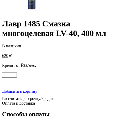
Лавр 1485 Смазка
многоцелевая LV-40, 400 мл
В наличии
620
₽
Кредит от
₽33/мес.
Количество
товара
+
Лавр
-
1485
Добавить в корзину
Смазка
многоцелевая
Рассчитать рассрочку/кредит
LV-
Оплата и доставка
40,
400
Способы оплаты