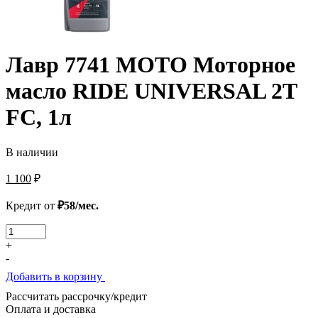
Лавр 7741 МОТО Моторное
масло RIDE UNIVERSAL 2T
FC, 1л
В наличии
1 100
₽
Кредит от
₽58/мес.
Количество
товара
+
Лавр
-
7741
Добавить в корзину
МОТО
Моторное
Рассчитать рассрочку/кредит
масло
Оплата и доставка