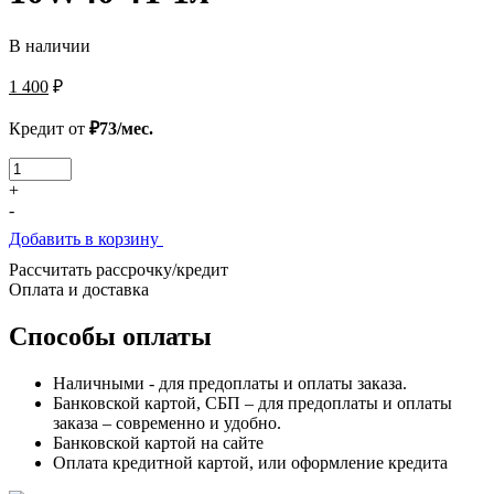
В наличии
1 400
₽
Кредит от
₽73/мес.
Количество
товара
+
Мотор
-
масло
Добавить в корзину
3100
GOLD
Рассчитать рассрочку/кредит
10W40
Оплата и доставка
4T
1л
Способы оплаты
Наличными - для предоплаты и оплаты заказа.
Банковской картой, СБП – для предоплаты и оплаты
заказа – современно и удобно.
Банковской картой на сайте
Оплата кредитной картой, или оформление кредита