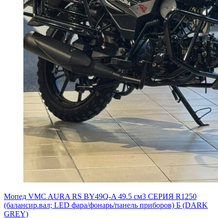
Мопед VMC AURA RS BY49Q-A 49.5 см3 СЕРИЯ R1250
(балансир.вал; LED фара/фонарь/панель приборов) Б (DARK
GREY)