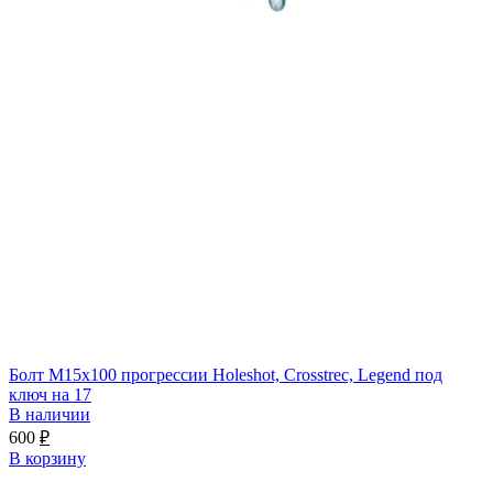
Болт M15x100 прогрессии Holeshot, Crosstrec, Legend под
ключ на 17
В наличии
600
₽
В корзину