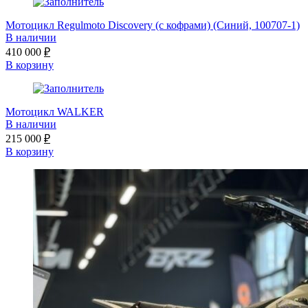
Мотоцикл Regulmoto Discovery (с кофрами) (Синий, 100707-1)
В наличии
410 000
₽
В корзину
Мотоцикл WALKER
В наличии
215 000
₽
В корзину