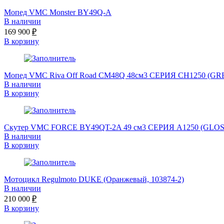
Мопед VMC Monster BY49Q-A
В наличии
169 900
₽
В корзину
Мопед VMC Riva Off Road CM48Q 48см3 СЕРИЯ CH1250 (GR
В наличии
В корзину
Скутер VMC FORCE BY49QT-2A 49 см3 СЕРИЯ A1250 (GLO
В наличии
В корзину
Мотоцикл Regulmoto DUKE (Оранжевый, 103874-2)
В наличии
210 000
₽
В корзину